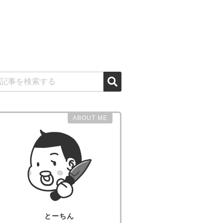
ABOUT ME
とーちん