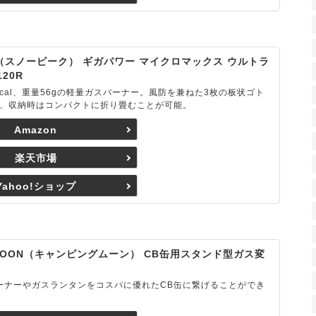
ak（スノーピーク） ギガパワー マイクロマックス ウルトラ
120R
kcal、重量56gの軽量ガスバーナー。風防を兼ねた3枚の板状ゴト
、収納時はコンパクトに折り畳むことが可能。
Amazon
楽天市場
Yahoo!ショップ
 MOON（キャンピングムーン） CB缶用スタンド型ガス変
ーナーやガスランタンをコスパに優れたCB缶に繋げることができ