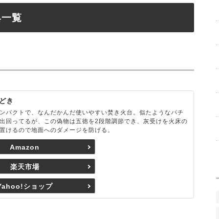
具一覧
どき
ンパクトで、なんだかんだ使いやすい焚き火台。似たようなパチ
出回ってるが、この偽物は五徳を2段階調節でき、灰受けを火床の
置けるので地面へのダメージを防げる。
Amazon
楽天市場
Yahoo!ショップ