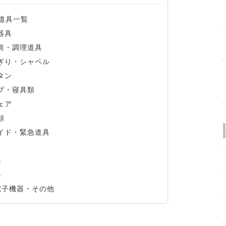
道具一覧
器具
筒・調理道具
ぎり・シャベル
タン
プ・寝具類
ェア
類
イド・緊急道具
具
具
電子機器・その他