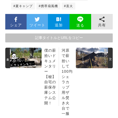
#夏キャンプ
#携帯扇風機
#直火
シェア
ツイート
追加
共有
送る
記事タイトルとURLをコピー
僕の薪
河原
拾いド
で薪
戻る
次へ
キュメ
拾い
ンタリ
して
ー
100均
【秘】
シェ
自宅の
ラカ
薪保存
ップ
庫シス
用ザ
テム公
ル焚
開！
き火
台で
一服