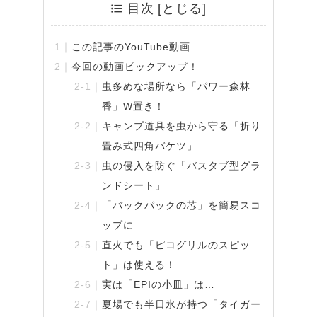
目次
この記事のYouTube動画
今回の動画ピックアップ！
虫多めな場所なら「パワー森林
香」W置き！
キャンプ道具を虫から守る「折り
畳み式四角バケツ」
虫の侵入を防ぐ「バスタブ型グラ
ンドシート」
「バックパックの芯」を簡易スコ
ップに
直火でも「ピコグリルのスピッ
ト」は使える！
実は「EPIの小皿」は…
夏場でも半日氷が持つ「タイガー