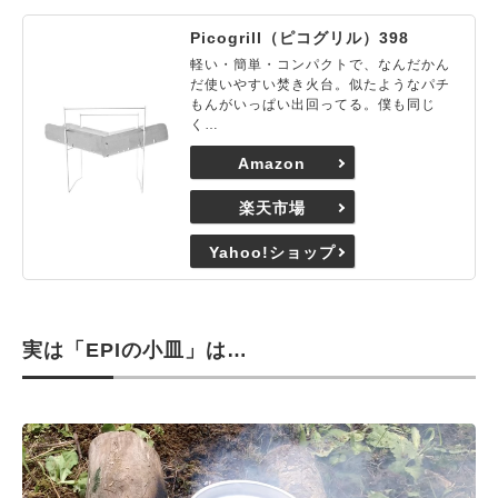
Picogrill（ピコグリル）398
軽い・簡単・コンパクトで、なんだかん
だ使いやすい焚き火台。似たようなパチ
もんがいっぱい出回ってる。僕も同じ
く…
Amazon
楽天市場
Yahoo!ショップ
実は「EPIの小皿」は…