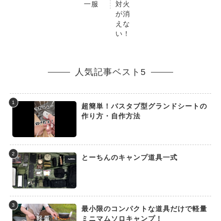
一服
対火
が消
えな
い！
人気記事ベスト5
1
超簡単！バスタブ型グランドシートの
作り方・自作方法
2
とーちんのキャンプ道具一式
3
最小限のコンパクトな道具だけで軽量
ミニマムソロキャンプ！