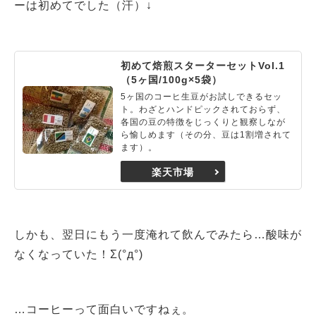
ーは初めてでした（汗）↓
初めて焙煎スターターセットVol.1
（5ヶ国/100g×5袋）
5ヶ国のコーヒ生豆がお試しできるセッ
ト。わざとハンドピックされておらず、
各国の豆の特徴をじっくりと観察しなが
ら愉しめます（その分、豆は1割増されて
ます）。
楽天市場
しかも、翌日にもう一度淹れて飲んでみたら…酸味が
なくなっていた！Σ(°д°)
…コーヒーって面白いですねぇ。