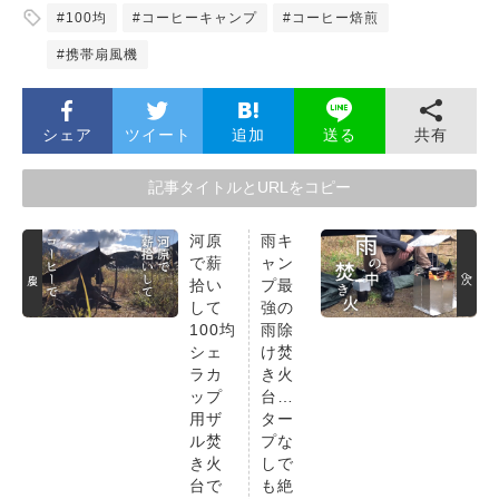
#100均
#コーヒーキャンプ
#コーヒー焙煎
#携帯扇風機
シェア
ツイート
追加
共有
送る
記事タイトルとURLをコピー
河原
雨キ
で薪
ャン
戻る
次へ
拾い
プ最
して
強の
100均
雨除
シェ
け焚
ラカ
き火
ップ
台…
用ザ
ター
ル焚
プな
き火
しで
台で
も絶