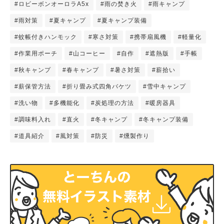
#ロビーボンオーロラA5x
#雨の焚き火
#雨キャンプ
#雨対策
#夏キャンプ
#夏キャンプ装備
#蚊帳付きハンモック
#寒さ対策
#携帯扇風機
#軽量化
#作業用ポーチ
#山コーヒー
#自作
#遮熱版
#手帳
#秋キャンプ
#春キャンプ
#暑さ対策
#薪拾い
#薪保管方法
#折り畳み式四角バケツ
#雪中キャンプ
#洗い物
#多機能化
#炭処理の方法
#暖房器具
#調味料入れ
#直火
#冬キャンプ
#冬キャンプ装備
#道具紹介
#風対策
#防災
#燻製作り