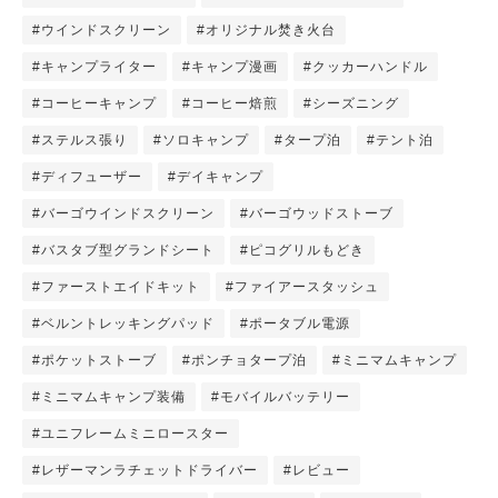
#ウインドスクリーン
#オリジナル焚き火台
#キャンプライター
#キャンプ漫画
#クッカーハンドル
#コーヒーキャンプ
#コーヒー焙煎
#シーズニング
#ステルス張り
#ソロキャンプ
#タープ泊
#テント泊
#ディフューザー
#デイキャンプ
#バーゴウインドスクリーン
#バーゴウッドストーブ
#バスタブ型グランドシート
#ピコグリルもどき
#ファーストエイドキット
#ファイアースタッシュ
#ベルントレッキングパッド
#ポータブル電源
#ポケットストーブ
#ポンチョタープ泊
#ミニマムキャンプ
#ミニマムキャンプ装備
#モバイルバッテリー
#ユニフレームミニロースター
#レザーマンラチェットドライバー
#レビュー